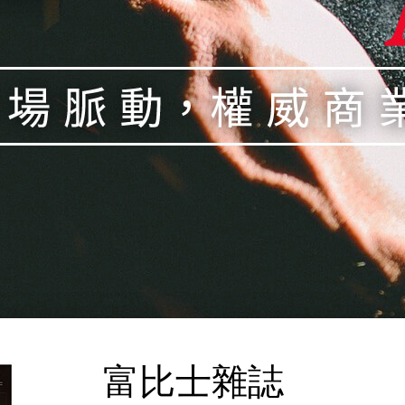
富比士雜誌